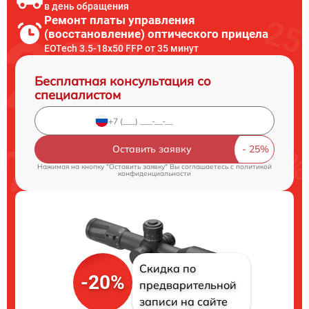
в день обращения
Ремонт платы управления
(восстановление) оптического прицела
EOTech 3.5-18x50 FFP от 35 минут
Бесплатная консультация со
специалистом
Оставить заявку
Нажимая на кнопку "Оставить заявку" Вы соглашаетесь c
политикой
конфиденциальности
Скидка по
-20%
предварительной
записи на сайте