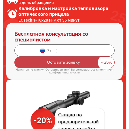
в день обращения
Калибровка и настройка тепловизора
оптического прицела
EOTech 1-10x28 FFP от 35 минут
Бесплатная консультация со
специалистом
Оставить заявку
Нажимая на кнопку "Оставить заявку" Вы соглашаетесь c
политикой
конфиденциальности
Скидка по
-20%
предварительной
записи на сайте